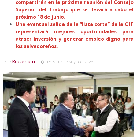
compartirán en la próxima reunión del Consejo
Superior del Trabajo que se llevará a cabo el
próximo 18 de junio.
Una eventual salida de la “lista corta” de la OIT
representará mejores oportunidades para
atraer inversión y generar empleo digno para
los salvadoreños.
Redaccion
POR
,
07:19 - 08 de Mayo del 2026