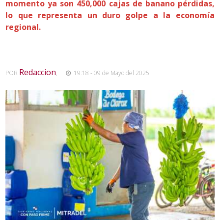
momento ya son 450,000 cajas de banano pérdidas,
lo que representa un duro golpe a la economía
regional.
Redaccion
POR
,
19:18 - 09 de Mayo del 2025