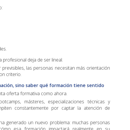
o:
des.
 profesional deja de ser lineal.
r previsibles, las personas necesitan más orientación
n criterio.
mación, sino saber qué formación tiene sentido
nta oferta formativa como ahora.
bootcamps, másteres, especializaciones técnicas y
mpiten constantemente por captar la atención de
 ha generado un nuevo problema: muchas personas
e cómo esa formación impactará realmente en su