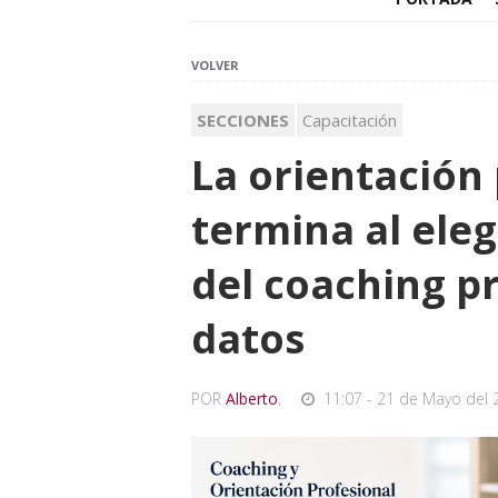
VOLVER
SECCIONES
Capacitación
La orientación 
termina al eleg
del coaching p
datos
POR
Alberto
,
11:07 - 21 de Mayo del 