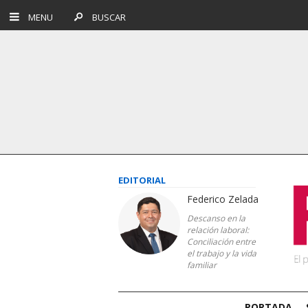
MENU
BUSCAR
EDITORIAL
Federico Zelada
Descanso en la
relación laboral:
Conciliación entre
el trabajo y la vida
familiar
PORTADA