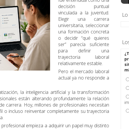
fue entendida como una
decisión puntual
vinculada a la juventud.
Lo
Elegir una carrera
universitaria, seleccionar
una formación concreta
o decidir “qué quieres
Lo
ser” parecía suficiente
para definir una
¿T
trayectoria laboral
pr
relativamente estable.
si
m
Pero el mercado laboral
actual ya no responde a
zación, la inteligencia artificial y la transformación
sionales están alterando profundamente la relación
im
de carrera. Hoy, millones de profesionales necesitan
rfil o incluso reinventar completamente su trayectoria
a.
 profesional empieza a adquirir un papel muy distinto