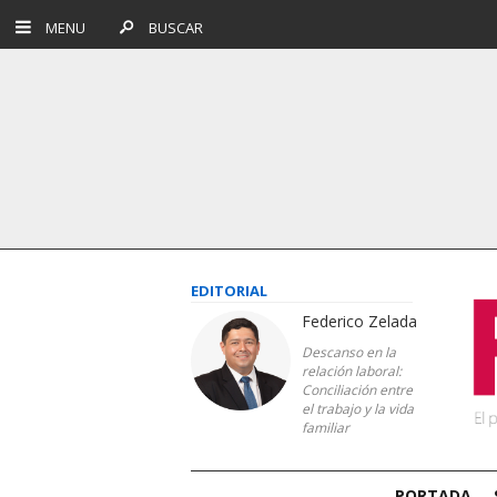
MENU
BUSCAR
EDITORIAL
Federico Zelada
Descanso en la
relación laboral:
Conciliación entre
el trabajo y la vida
familiar
PORTADA