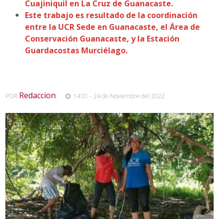
Cuajiniquil en La Cruz de Guanacaste.
Este trabajo es resultado de la coordinación
entre la UCR Sede en Guanacaste, el Área de
Conservación Guanacaste, y la Estación
Guardacostas Murciélago.
Redaccion
POR
,
14:01 - 24 de Noviembre del 2022