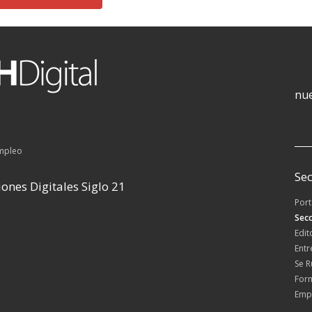
nue
empleo
Sec
ones Digitales Siglo 21
Por
Secc
Edit
Entr
Se 
For
Emp