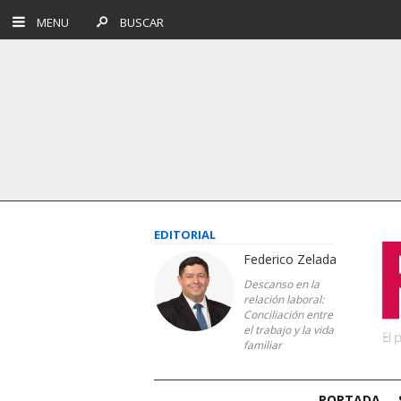
MENU
BUSCAR
EDITORIAL
Federico Zelada
Descanso en la
relación laboral:
Conciliación entre
el trabajo y la vida
familiar
PORTADA