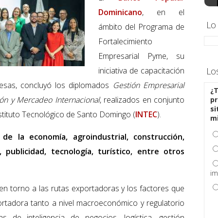
Dominicano
, en el
Lo
ámbito del Programa de
Fortalecimiento
Empresarial Pyme, su
iniciativa de capacitación
Lo
esas, concluyó los diplomados
Gestión Empresarial
¿T
ión y Mercadeo Internacional
, realizados en conjunto
pr
si
tituto Tecnológico de Santo Domingo (
INTEC
).
m
e la economía, agroindustrial, construcción,
 publicidad, tecnología, turístico, entre otros
im
 en torno a las rutas exportadoras y los factores que
xportadora tanto a nivel macroeconómico y regulatorio
s de inteligencia de negocios, logística, gestión