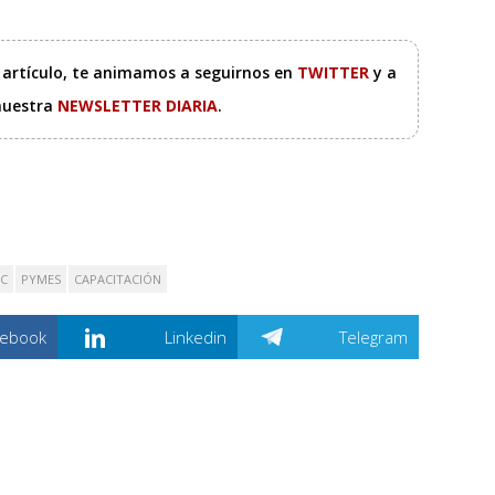
e artículo, te animamos a seguirnos en
TWITTER
y a
 nuestra
NEWSLETTER DIARIA
.
EC
PYMES
CAPACITACIÓN
cebook
Linkedin
Telegram