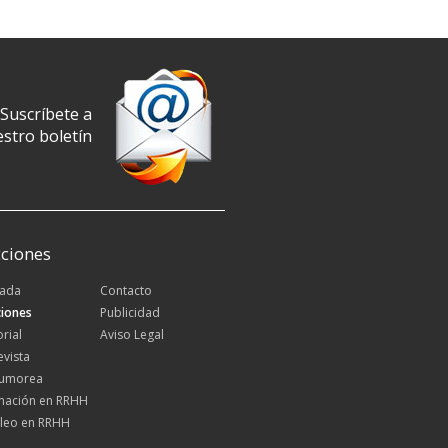
Suscríbete a
stro boletín
ciones
tada
Contacto
iones
Publicidad
orial
Aviso Legal
evista
Rumorea
mación en RRHH
leo en RRHH