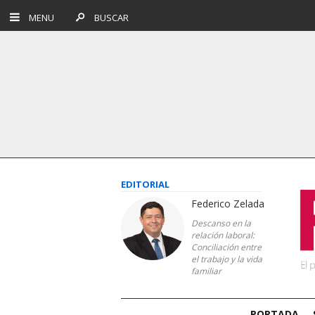
MENU
BUSCAR
EDITORIAL
Federico Zelada
Descanso en la
relación laboral:
Conciliación entre
el trabajo y la vida
familiar
PORTADA