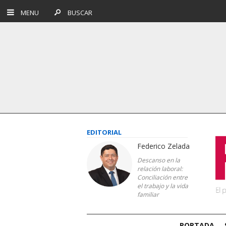
MENU
BUSCAR
EDITORIAL
Federico Zelada
Descanso en la
relación laboral:
Conciliación entre
el trabajo y la vida
familiar
PORTADA