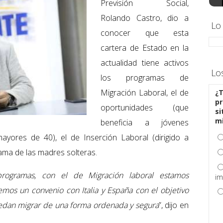
Previsión Social,
Rolando Castro, dio a
Lo
conocer que esta
cartera de Estado en la
actualidad tiene activos
Lo
los programas de
Migración Laboral, el de
¿T
pr
oportunidades (que
si
m
beneficia a jóvenes
yores de 40), el de Inserción Laboral (dirigido a
ama de las madres solteras.
rogramas, con el de Migración laboral estamos
im
mos un convenio con Italia y España con el objetivo
uedan migrar de una forma ordenada y segura
”, dijo en