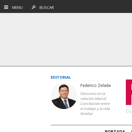
MENU
BUSCAR
EDITORIAL
Federico Zelada
Descanso en la
relación laboral:
Conciliación entre
el trabajo y la vida
familiar
PORTADA