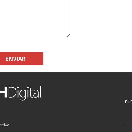
ENVIAR
nue
empleo