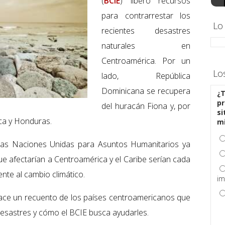
(
BCIE
) liberó recursos
para contrarrestar los
Lo
recientes desastres
naturales en
Centroamérica. Por un
Lo
lado, República
Dominicana se recupera
¿T
pr
del huracán Fiona y, por
si
ica y Honduras.
m
 las Naciones Unidas para Asuntos Humanitarios ya
e afectarían a Centroamérica y el Caribe serían cada
nte al cambio climático.
im
ce un recuento de los países centroamericanos que
desastres y cómo el BCIE busca ayudarles.