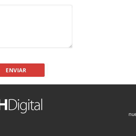
ENVIAR
nue