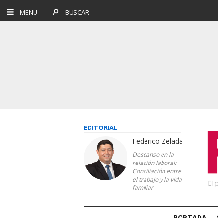
MENU
BUSCAR
EDITORIAL
Federico Zelada
Descanso en la
relación laboral:
Conciliación entre
el trabajo y la vida
familiar
PORTADA