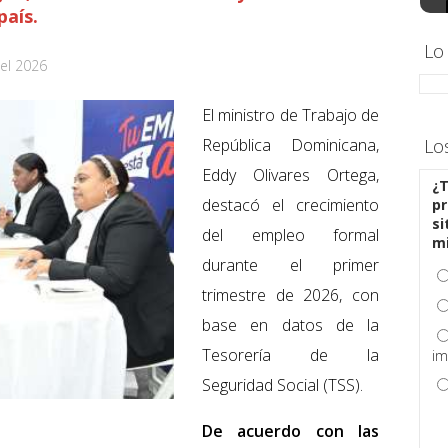
país.
Lo
el 2026
El ministro de Trabajo de
República Dominicana,
Lo
Eddy Olivares Ortega,
¿T
destacó el crecimiento
pr
si
del empleo formal
m
durante el primer
trimestre de 2026, con
base en datos de la
Tesorería de la
im
Seguridad Social (TSS).
De acuerdo con las