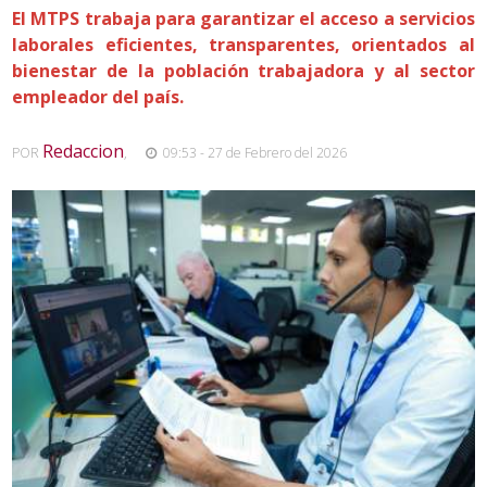
El MTPS trabaja para garantizar el acceso a servicios
laborales eficientes, transparentes, orientados al
bienestar de la población trabajadora y al sector
empleador del país.
Redaccion
POR
,
09:53 - 27 de Febrero del 2026