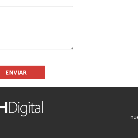
ENVIAR
nue