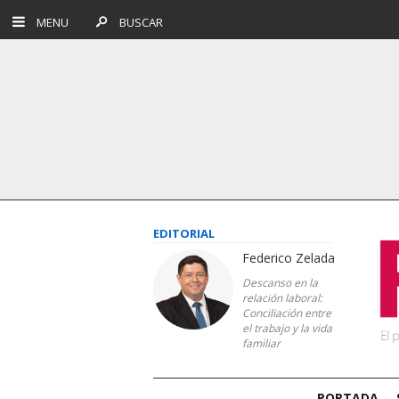
MENU
BUSCAR
EDITORIAL
Federico Zelada
Descanso en la
relación laboral:
Conciliación entre
el trabajo y la vida
familiar
PORTADA