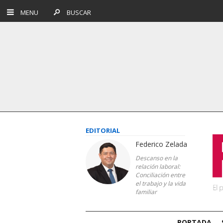
MENU
BUSCAR
EDITORIAL
Federico Zelada
Descanso en la
relación laboral:
Conciliación entre
el trabajo y la vida
familiar
PORTADA