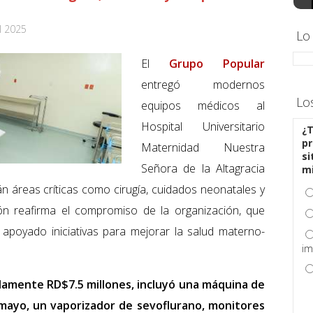
l 2025
Lo
El
Grupo Popular
entregó modernos
Lo
equipos médicos al
Hospital Universitario
¿T
pr
Maternidad Nuestra
si
Señora de la Altagracia
m
 áreas críticas como cirugía, cuidados neonatales y
ión reafirma el compromiso de la organización, que
poyado iniciativas para mejorar la salud materno-
im
damente RD$7.5 millones, incluyó una máquina de
 mayo, un vaporizador de sevoflurano, monitores