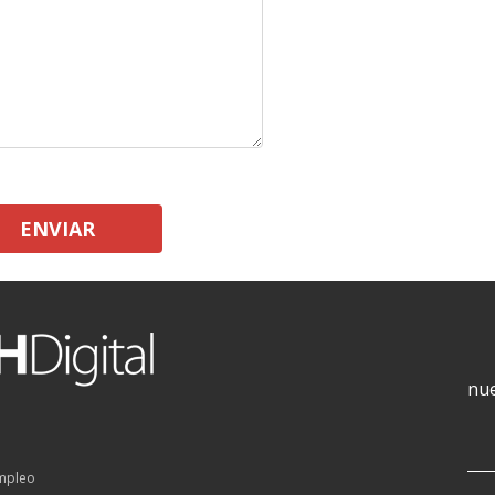
ENVIAR
nue
empleo