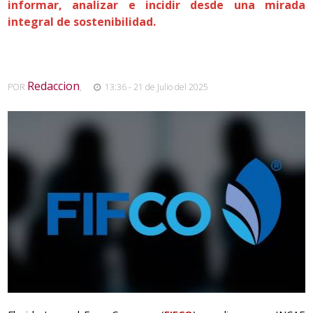
informar, analizar e incidir desde una mirada
integral de sostenibilidad.
Redaccion
POR
,
13:36 - 21 de Julio del 2025