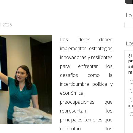
Lo
el 2025
Los líderes deben
Lo
implementar estrategias
¿T
innovadoras y resilientes
pr
para enfrentar los
si
m
desafíos como la
incertidumbre política y
económica,
preocupaciones que
im
representan los
principales temores que
enfrentan los