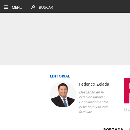
MENU
BUSCAR
EDITORIAL
Federico Zelada
Descanso en la
relación laboral:
Conciliación entre
el trabajo y la vida
familiar
PORTADA