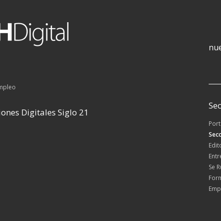
nue
empleo
Sec
ones Digitales Siglo 21
Por
Secc
Edit
Entr
Se 
For
Emp