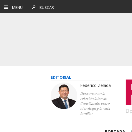
MENU
BUSCAR
EDITORIAL
Federico Zelada
Descanso en la
relación laboral:
Conciliación entre
el trabajo y la vida
familiar
PORTADA