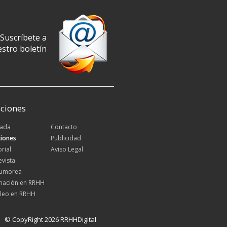
Suscríbete a
stro boletín
ciones
tada
Contacto
iones
Publicidad
orial
Aviso Legal
evista
Rumorea
mación en RRHH
leo en RRHH
© CopyRight 2026 RRHHDigital