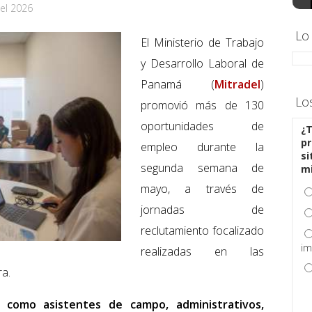
el 2026
Lo
El Ministerio de Trabajo
y Desarrollo Laboral de
Panamá (
Mitradel
)
Lo
promovió más de 130
oportunidades de
¿T
pr
empleo durante la
si
segunda semana de
m
mayo, a través de
jornadas de
reclutamiento focalizado
im
realizadas en las
ra.
 como asistentes de campo, administrativos,