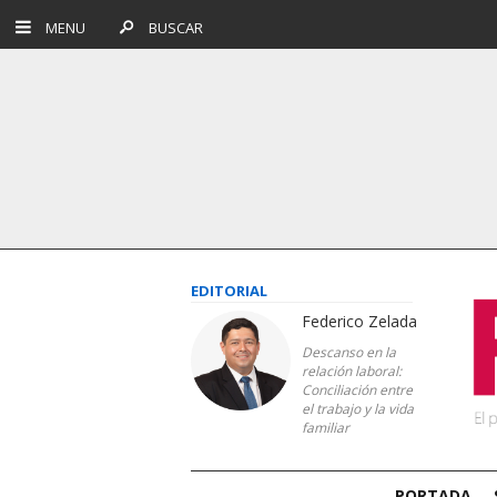
MENU
BUSCAR
EDITORIAL
Federico Zelada
Descanso en la
relación laboral:
Conciliación entre
el trabajo y la vida
familiar
PORTADA