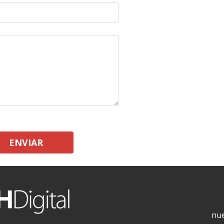
ENVIAR
nue