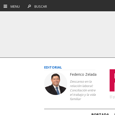
MENU
BUSCAR
EDITORIAL
Federico Zelada
Descanso en la
relación laboral:
Conciliación entre
el trabajo y la vida
familiar
PORTADA