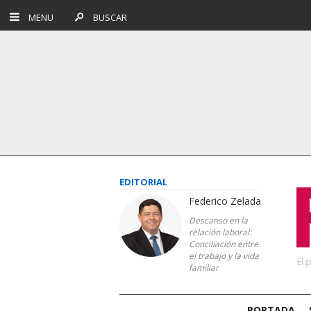
MENU
BUSCAR
EDITORIAL
Federico Zelada
Descanso en la
relación laboral:
Conciliación entre
el trabajo y la vida
familiar
PORTADA