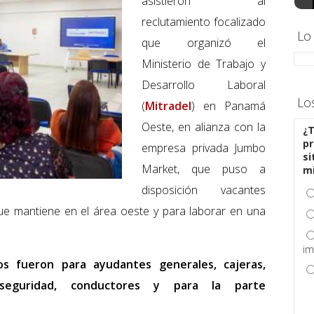
asistieron al
reclutamiento focalizado
Lo
que organizó el
Ministerio de Trabajo y
Desarrollo Laboral
Lo
(
Mitradel
) en Panamá
Oeste, en alianza con la
¿T
pr
empresa privada Jumbo
si
Market, que puso a
m
disposición vacantes
que mantiene en el área oeste y para laborar en una
.
im
s fueron para ayudantes generales, cajeras,
 seguridad, conductores y para la parte