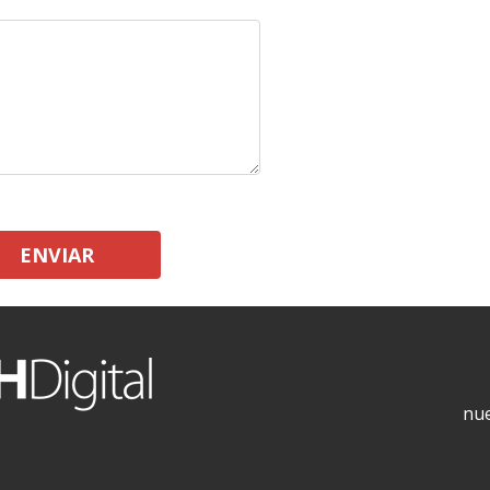
ENVIAR
nue