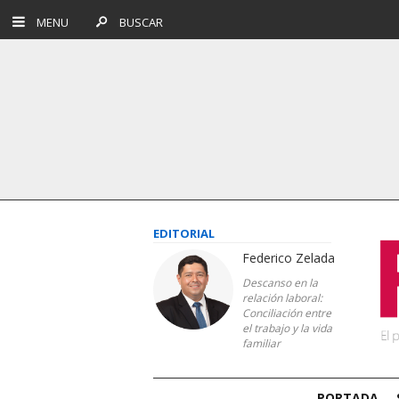
MENU
BUSCAR
EDITORIAL
Federico Zelada
Descanso en la
relación laboral:
Conciliación entre
el trabajo y la vida
familiar
PORTADA