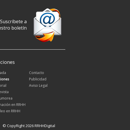
Suscríbete a
stro boletín
ciones
tada
Contacto
iones
Publicidad
orial
Aviso Legal
evista
Rumorea
mación en RRHH
leo en RRHH
© CopyRight 2026 RRHHDigital