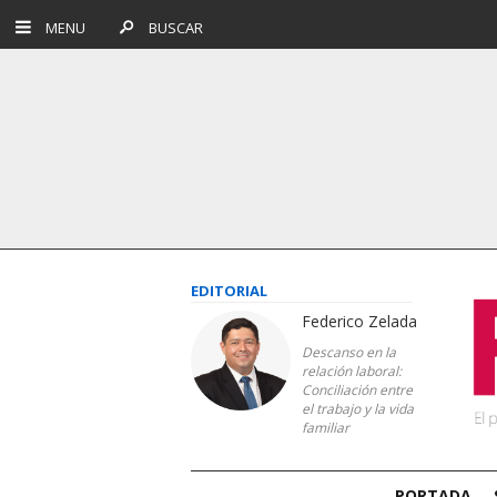
MENU
BUSCAR
EDITORIAL
Federico Zelada
Descanso en la
relación laboral:
Conciliación entre
el trabajo y la vida
familiar
PORTADA