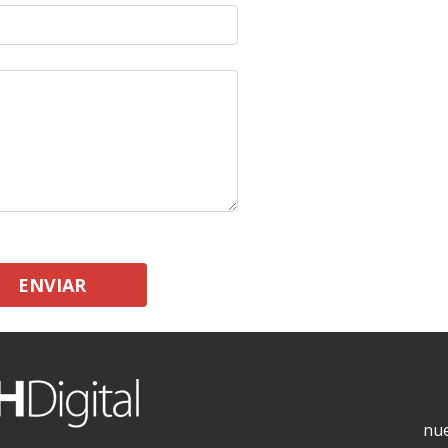
ENVIAR
nue