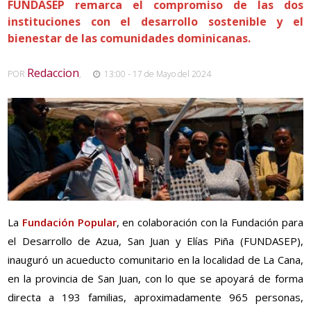
FUNDASEP remarca el compromiso de las dos
instituciones con el desarrollo sostenible y el
bienestar de las comunidades dominicanas.
Redaccion
POR
,
13:00 - 17 de Mayo del 2024
La
Fundación Popular
, en colaboración con la Fundación para
el Desarrollo de Azua, San Juan y Elías Piña (FUNDASEP),
inauguró un acueducto comunitario en la localidad de La Cana,
en la provincia de San Juan, con lo que se apoyará de forma
directa a 193 familias, aproximadamente 965 personas,