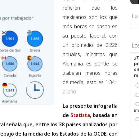
refieren que los
Lo
mexicanos son los que
más horas se pasan en
su puesto laboral, con
un promedio de 2.226
Lo
anuales, mientras que
¿T
Alemania es donde se
pr
si
trabajan menos horas
m
de media, esto es 1.341
al año.
La presente infografía
im
de
Statista
, basada en
ral señala que, entre los 38 países analizados por
ebajo de la media de los Estados de la OCDE, con