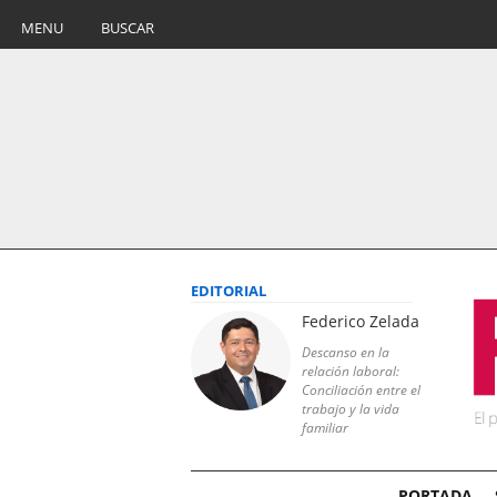
MENU
BUSCAR
EDITORIAL
Federico Zelada
Descanso en la
relación laboral:
Conciliación entre el
trabajo y la vida
familiar
PORTADA