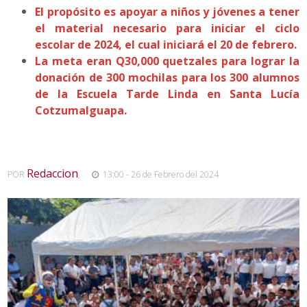
El propósito es apoyar a niños y jóvenes a tener
el material necesario para iniciar el ciclo
escolar de 2024, el cual iniciará el 20 de febrero.
La meta eran Q30,000 quetzales para lograr la
donación de 300 mochilas para los 300 alumnos
de la Escuela Tarde Linda en Santa Lucía
Cotzumalguapa.
Redaccion
POR
,
13:00 - 26 de Febrero del 2024