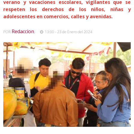
verano y vacaciones escolares, vigilantes que se
respeten los derechos de los niños, niñas y
adolescentes en comercios, calles y avenidas.
Redaccion
POR
,
13:00 - 23 de Enero del 2024