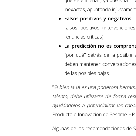
que se entrenan, ya que si la i
inexactas, apuntando injustamen
Falsos positivos y negativos
:
falsos positivos (intervencione
renuncias críticas).
La predicción no es compren
"por qué" detrás de la posible
deben mantener conversaciones
de las posibles bajas.
“
Si bien la IA es una poderosa herrami
talento, debe utilizarse de forma res
ayudándolos a potencializar las cap
Producto e Innovación de Sesame HR.
Algunas de las recomendaciones de Ses