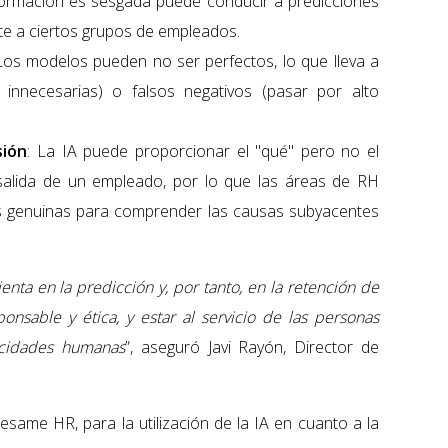
nformación es sesgada puede conducir a predicciones
te a ciertos grupos de empleados.
 Los modelos pueden no ser perfectos, lo que lleva a
s innecesarias) o falsos negativos (pasar por alto
sión
: La IA puede proporcionar el "qué" pero no el
 salida de un empleado, por lo que las áreas de RH
 genuinas para comprender las causas subyacentes
enta en la predicción y, por tanto, en la retención de
ponsable y ética, y estar al servicio de las personas
acidades humanas
”, aseguró Javi Rayón, Director de
ame HR, para la utilización de la IA en cuanto a la