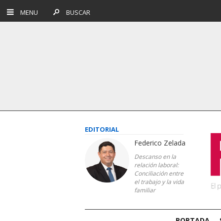
MENU
BUSCAR
EDITORIAL
Federico Zelada
Descanso en la
relación laboral:
Conciliación entre
el trabajo y la vida
familiar
PORTADA