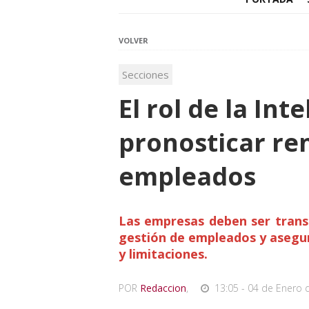
VOLVER
Secciones
El rol de la Inte
pronosticar re
empleados
Las empresas deben ser transp
gestión de empleados y asegur
y limitaciones.
POR
Redaccion
,
13:05 - 04 de Enero 