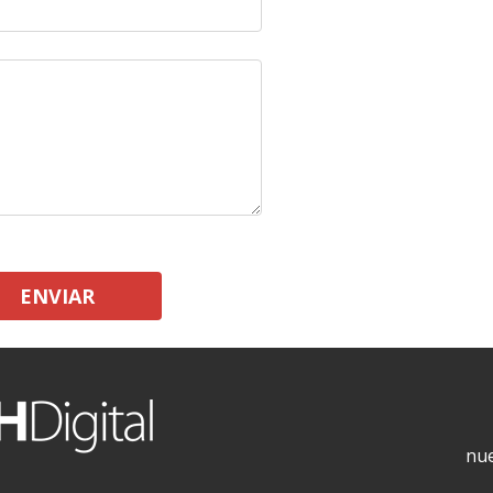
ENVIAR
nue