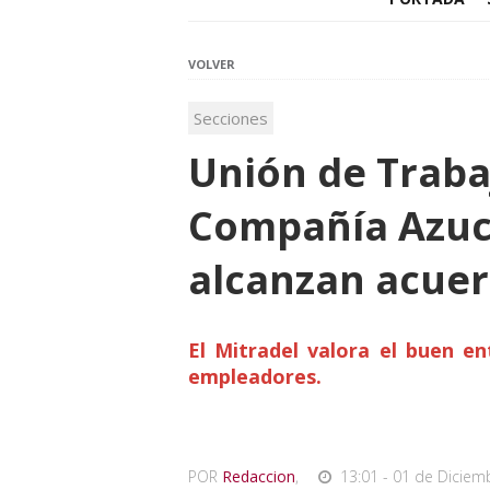
VOLVER
Secciones
Unión de Traba
Compañía Azuca
alcanzan acuer
El Mitradel valora el buen en
empleadores.
POR
Redaccion
,
13:01 - 01 de Diciem