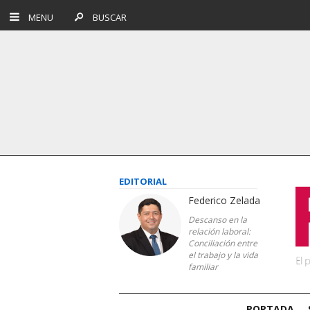
MENU
BUSCAR
EDITORIAL
Federico Zelada
Descanso en la
relación laboral:
Conciliación entre
el trabajo y la vida
familiar
PORTADA