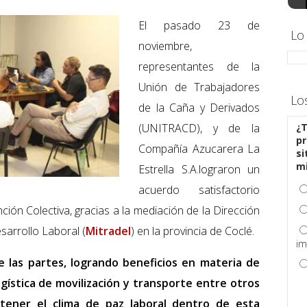
El pasado 23 de
Lo
noviembre,
representantes de la
Unión de Trabajadores
Lo
de la Caña y Derivados
(UNITRACD), y de la
¿T
pr
Compañía Azucarera La
si
m
Estrella S.A.lograron un
acuerdo satisfactorio
ción Colectiva, gracias a la mediación de la Dirección
sarrollo Laboral (
Mitradel
) en la provincia de Coclé.
im
 las partes, logrando beneficios en materia de
ogística de movilización y transporte entre otros
tener el clima de paz laboral dentro de esta