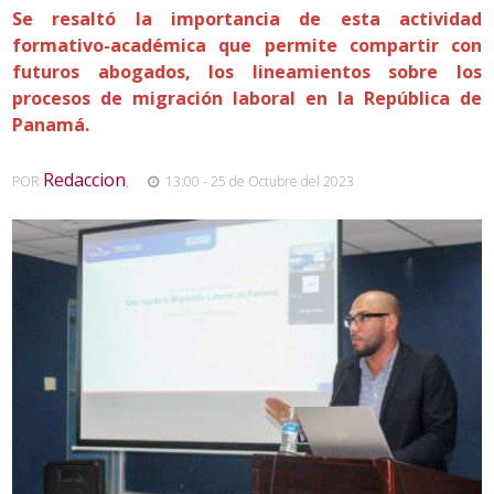
Se resaltó la importancia de esta actividad
formativo-académica que permite compartir con
futuros abogados, los lineamientos sobre los
procesos de migración laboral en la República de
Panamá.
Redaccion
POR
,
13:00 - 25 de Octubre del 2023