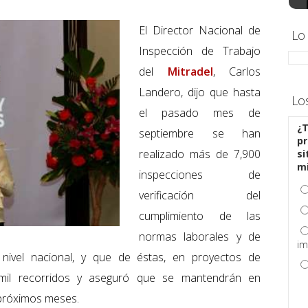
El Director Nacional de
Lo
Inspección de Trabajo
del
Mitradel
, Carlos
Landero, dijo que hasta
Lo
el pasado mes de
¿T
septiembre se han
pr
realizado más de 7,900
si
m
inspecciones de
verificación del
cumplimiento de las
normas laborales y de
im
nivel nacional, y que de éstas, en proyectos de
 mil recorridos y aseguró que se mantendrán en
 próximos meses.