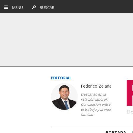
MENU
BUSCAR
EDITORIAL
Federico Zelada
Descanso en la
relación laboral:
Conciliación entre
el trabajo y la vida
familiar
PORTADA