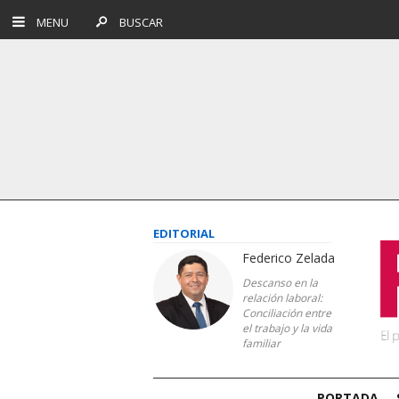
MENU
BUSCAR
EDITORIAL
Federico Zelada
Descanso en la
relación laboral:
Conciliación entre
el trabajo y la vida
familiar
PORTADA