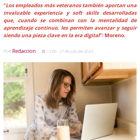
“
Los empleados más veteranos también aportan una
invaluable experiencia y soft skills desarrolladas
que, cuando se combinan con la mentalidad de
aprendizaje continuo, les permiten avanzar y seguir
siendo una pieza clave en la era digital
": Moreno.
Redaccion
POR
,
13:00 - 27 de Julio del 2023