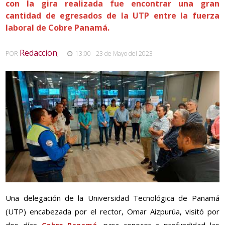
con la gira realizada fue encontrar una gran
cantidad de egresados de la UTP entre la fuerza
laboral de Cobre Panamá.
Redaccion
POR
,
13:00 - 23 de Mayo del 2023
Una delegación de la Universidad Tecnológica de Panamá
(UTP) encabezada por el rector, Omar Aizpurúa, visitó por
dos días
Cobre Panamá
, para conocer a profundidad las