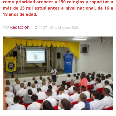
como prioridad atender a 150 colegios y capacitar a
más de 25 mil estudiantes a nivel nacional, de 16 a
18 años de edad.
Redaccion
POR
,
19:27 - 19 de Mayo del 2023