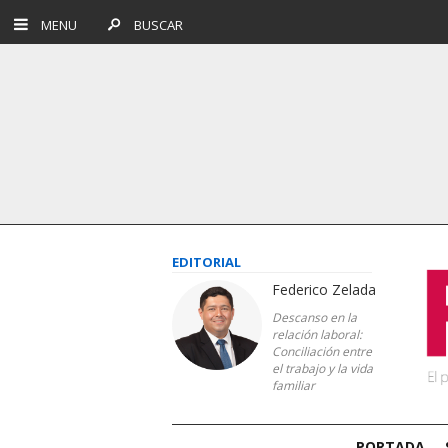
MENU
BUSCAR
EDITORIAL
Federico Zelada
Descanso en la
relación laboral:
Conciliación entre
el trabajo y la vida
familiar
PORTADA