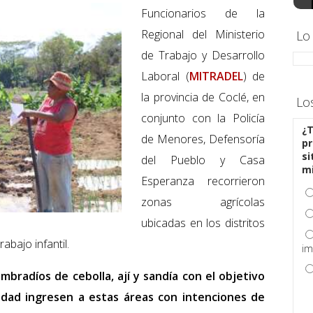
Funcionarios de la
Regional del Ministerio
Lo
de Trabajo y Desarrollo
Laboral (
MITRADEL
) de
la provincia de Coclé, en
Lo
conjunto con la Policía
¿T
de Menores, Defensoría
pr
si
del Pueblo y Casa
m
Esperanza recorrieron
zonas agrícolas
ubicadas en los distritos
bajo infantil.
im
mbradíos de cebolla, ají y sandía con el objetivo
dad ingresen a estas áreas con intenciones de