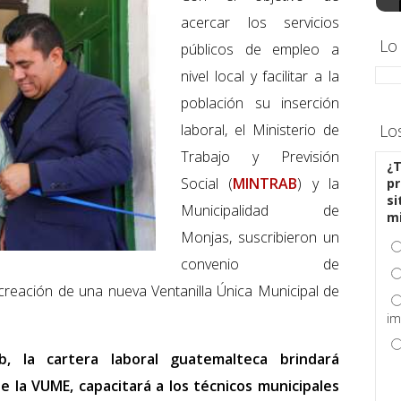
acercar los servicios
Lo
públicos de empleo a
nivel local y facilitar a la
población su inserción
laboral, el Ministerio de
Lo
Trabajo y Previsión
¿T
Social (
MINTRAB
) y la
pr
si
Municipalidad de
m
Monjas, suscribieron un
convenio de
a creación de una nueva Ventanilla Única Municipal de
im
 la cartera laboral guatemalteca brindará
 la VUME, capacitará a los técnicos municipales