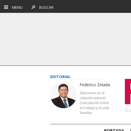
MENU
BUSCAR
EDITORIAL
Federico Zelada
Descanso en la
relación laboral:
Conciliación entre
el trabajo y la vida
familiar
PORTADA