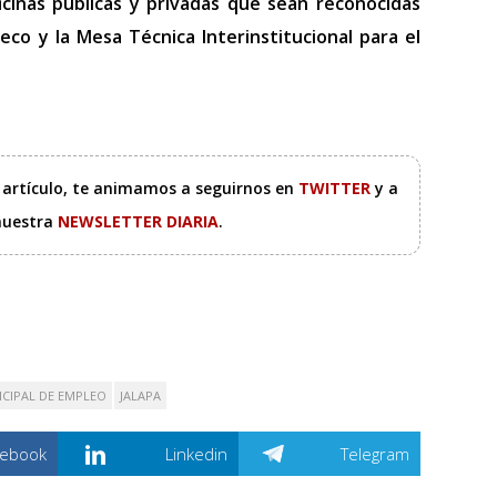
oficinas públicas y privadas que sean reconocidas
neco y la Mesa Técnica Interinstitucional para el
e artículo, te animamos a seguirnos en
TWITTER
y a
 nuestra
NEWSLETTER DIARIA
.
ICIPAL DE EMPLEO
JALAPA
cebook
Linkedin
Telegram