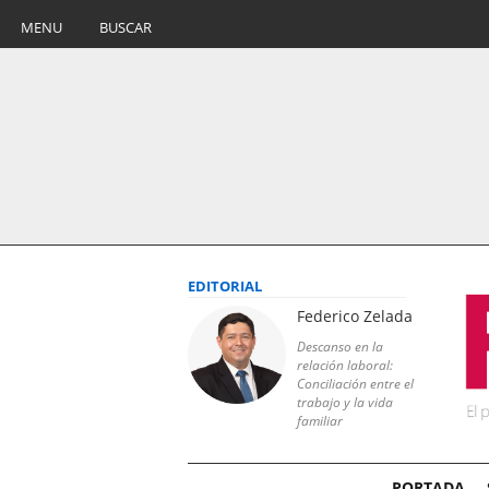
MENU
BUSCAR
EDITORIAL
Federico Zelada
Descanso en la
relación laboral:
Conciliación entre el
trabajo y la vida
familiar
PORTADA