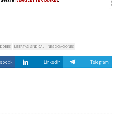
 nuestra
NEWSLETTER DIARIA
.
ADORES
LIBERTAD SINDICAL
NEGOCIACIONES
cebook
Linkedin
Telegram