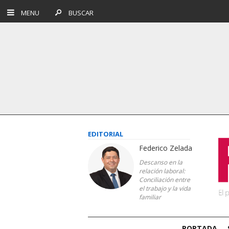
MENU
BUSCAR
EDITORIAL
Federico Zelada
Descanso en la
relación laboral:
Conciliación entre
el trabajo y la vida
familiar
PORTADA