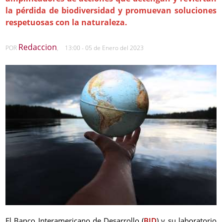
la pérdida de biodiversidad y promuevan soluciones
respetuosas con la naturaleza.
Redaccion
POR
,
13:00 - 05 de Enero del 2023
El Banco Interamericano de Desarrollo (
BID
) y su laboratorio