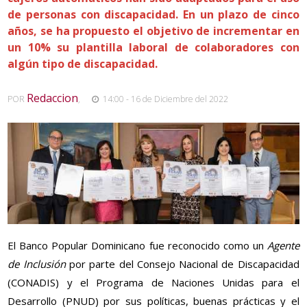
de personas con discapacidad. En un plazo de cinco
años, se ha propuesto el objetivo de incrementar en
un 10% su plantilla laboral de colaboradores con
algún tipo de discapacidad.
Redaccion
POR
,
14:00 - 16 de Diciembre del 2022
El Banco Popular Dominicano fue reconocido como un
Agente
de Inclusión
por parte del Consejo Nacional de Discapacidad
(CONADIS) y el Programa de Naciones Unidas para el
Desarrollo (PNUD) por sus políticas, buenas prácticas y el