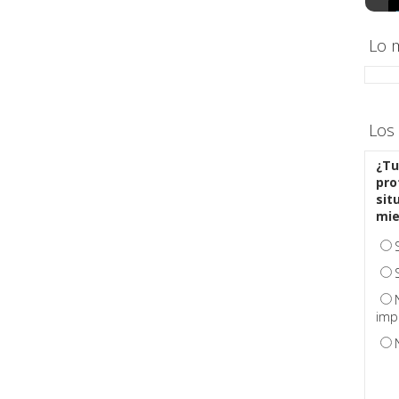
Lo 
Los 
¿Tu
pro
sit
mi
imp