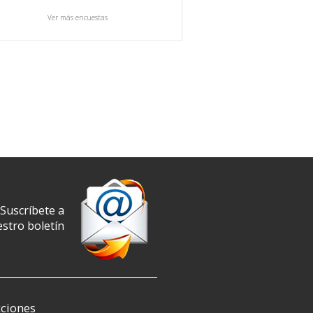
Ver más encuestas
Suscríbete a
stro boletín
ciones