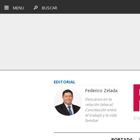
MENU
BUSCAR
EDITORIAL
Federico Zelada
Descanso en la
relación laboral:
Conciliación entre
el trabajo y la vida
familiar
PORTADA