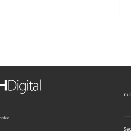
nue
empleo
Sec