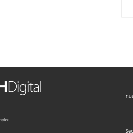
nue
empleo
Sec