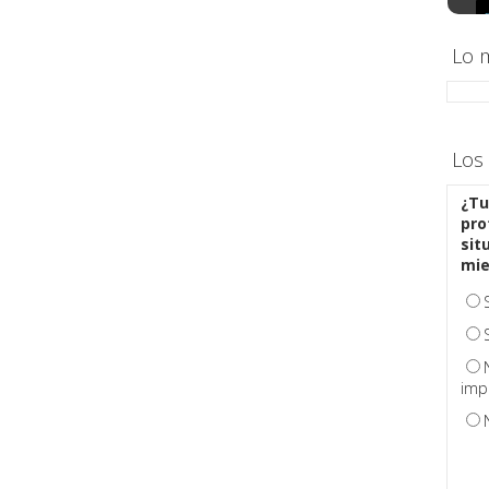
Lo 
Los 
¿Tu
pro
sit
mi
imp