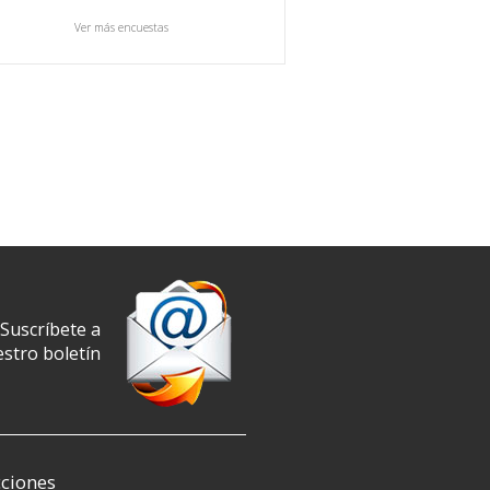
Ver más encuestas
Suscríbete a
stro boletín
ciones