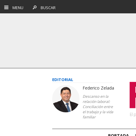
MENU
BUSCAR
EDITORIAL
Federico Zelada
Descanso en la
relación laboral:
Conciliación entre
el trabajo y la vida
familiar
PORTADA