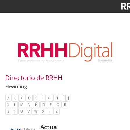
Directorio de RRHH
Elearning
A
B
C
D
E
F
G
H
I
J
K
L
M
N
Ñ
O
P
Q
R
S
T
U
V
W
X
Y
Z
Actua